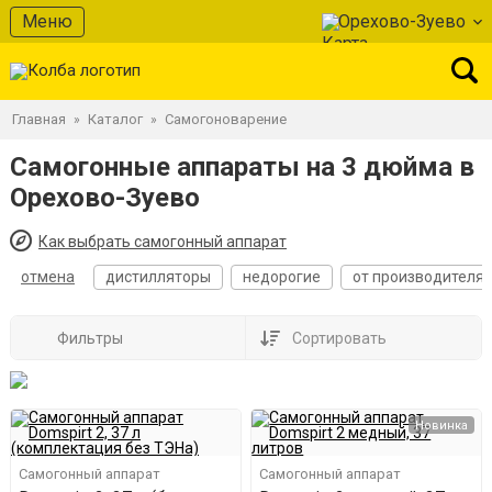
Меню
Орехово-Зуево
Главная
Каталог
Самогоноварение
»
»
Самогонные аппараты на 3 дюйма в
Орехово-Зуево
Как выбрать самогонный аппарат
отмена
дистилляторы
недорогие
от производителя
Фильтры
Сортировать
Новинка
Самогонный аппарат
Самогонный аппарат