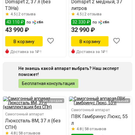
Domspirt 2, 37 л (без
Domspirt 2 медный, 37
ТЭНа)
литров
4.5 |
2 отзыва
4.5 |
2 отзыва
43 110 ₽
32 330 ₽
по
по
43 990 ₽
32 990 ₽
Доставка за 1₽ !
Доставка за 1₽ !
Не знаешь какой аппарат выбрать? Наш эксперт
поможет!
Бесплатная консультация
Хит продаж
Новинка
Самогонный аппарат
Самогонный аппарат
ПВК Гамбринус Люкс, 55
Люкссталь 8М, 37 л (без
л
СПН)
4.8 |
58 отзывов
4.8 |
58 отзывов