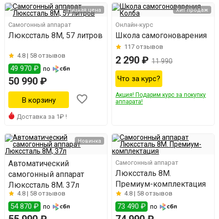
Низкая цена
Хит продаж
Самогонный аппарат
Онлайн-курс
Люкссталь 8М, 57 литров
Школа самогоноварения
117
отзывов
4.8 |
58 отзывов
2 290 ₽
11 990
49 970 ₽
по
Что за курс?
50 990 ₽
Акция! Подарим курс за покупку
аппарата!
Доставка за 1₽ !
Новинка
Автоматический
Самогонный аппарат
Люкссталь 8M.
самогонный аппарат
Премиум-комплектация
Люкссталь 8М, 37л
4.8 |
58 отзывов
4.8 |
58 отзывов
54 870 ₽
73 490 ₽
по
по