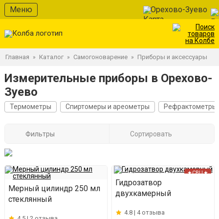
Меню
Орехово-Зуево
Главная
Каталог
Самогоноварение
Приборы и аксессуары
»
»
»
Измерительные приборы в Орехово-
Зуево
Термометры
Спиртомеры и ареометры
Рефрактометры
Фильтры
Сортировать
★СВЦ★
Гидрозатвор
Мерный цилиндр 250 мл
двухкамерный
стеклянный
4.8 |
4 отзыва
4.5 |
2 отзыва