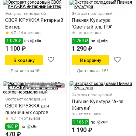
Экстракт солодовый
Экстракт солодовый
СВОЯ КРУЖКА Янтарный
Пивная Культура
Биттер
"Светлый эль IPA"
4.7 |
14 отзывов
нет отзывов
1 078 ₽
1 264 ₽
по
по
1 100 ₽
1 290 ₽
Доставка за 1₽ !
Доставка за 1₽ !
Русская неделя
Экстракт солодовый
Экстракт солодовый
Пивная Культура "А-ля
СВОЯ КРУЖКА для
Жигули"
пшеничных сортов
нет отзывов
4.7 |
14 отзывов
1 166 ₽
по
460 ₽
по
1 190 ₽
470 ₽