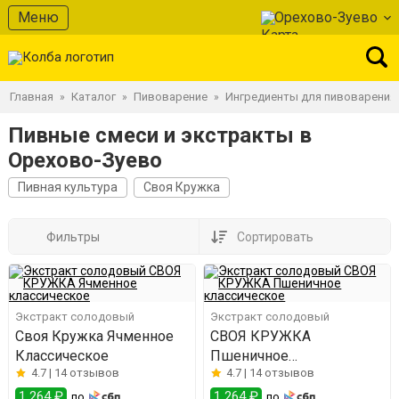
Меню
Орехово-Зуево
Главная
Каталог
Пивоварение
Ингредиенты для пивоварения
»
»
»
Пивные смеси и экстракты в
Орехово-Зуево
Пивная культура
Своя Кружка
Фильтры
Сортировать
Экстракт солодовый
Экстракт солодовый
Своя Кружка Ячменное
СВОЯ КРУЖКА
Классическое
Пшеничное
4.7 |
14 отзывов
4.7 |
14 отзывов
классическое
1 264 ₽
1 264 ₽
по
по