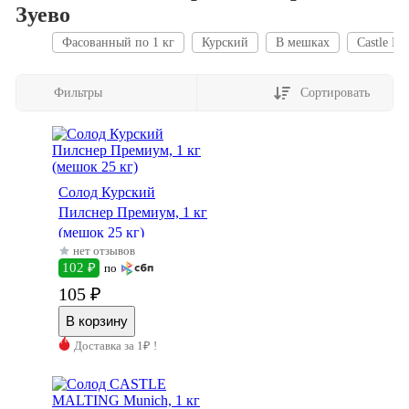
Зуево
Фасованный по 1 кг
Курский
В мешках
Castle Ma
Фильтры
Сортировать
Солод Курский
Пилснер Премиум, 1 кг
(мешок 25 кг)
нет отзывов
102 ₽
по
105 ₽
Доставка за 1₽ !