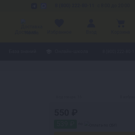
8 (800) 222-80-11
с 8:00 до 20:00
Доставка
Избранное
Вход
Корзина
База знаний
Онлайн-школа
8 (800) 222-80-1
Код товара:
15
В избра
550 ₽
539 ₽
по