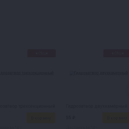
★СВЦ★
★СВЦ★
озатвор трехсекционный
Гидрозатвор двухкамерный
55 ₽
вка за 1₽ !
Доставка за 1₽ !