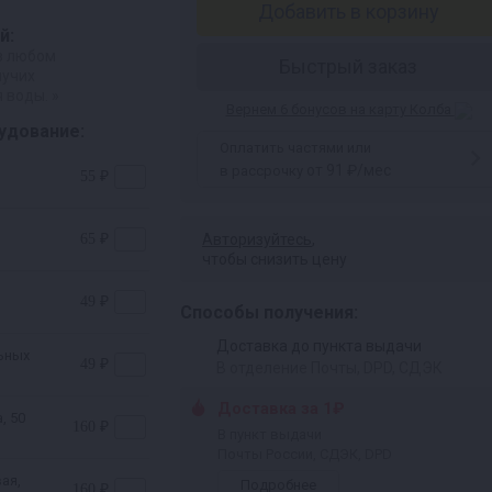
Добавить в корзину
й:
в любом
Быстрый заказ
пучих
 воды. »
Вернем 6 бонусов на карту Колба
удование:
Оплатить частями или
от 91 ₽/мес
в рассрочку
55 ₽
65 ₽
Авторизуйтесь
,
чтобы снизить цену
49 ₽
Способы получения:
Доставка до пункта выдачи
ьных
49 ₽
В отделение Почты, DPD, СДЭК
Доставка за 1₽
, 50
160 ₽
В пункт выдачи
Почты России, СДЭК, DPD
ая,
Подробнее
160 ₽