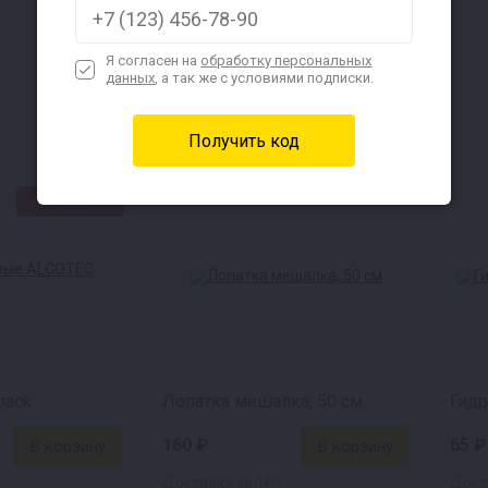
Подробнее
Я согласен на
обработку персональных
данных
, а так же с условиями подписки.
★СВЦ★
pack
Лопатка мешалка, 50 см
Гидр
160 ₽
65 ₽
Доставка за 1₽ !
Доста