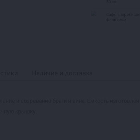
50 см
Сифон переливно
фильтром
истики
Наличие и доставка
ение и созревание браги и вина. Ёмкость изготовлен
ичную крышку.
и