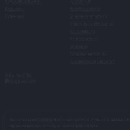
Консервирование
Рассрочка
Копчение
Возврат товара
Сувениры
Бонусная политика
Гарантия лучшей цены
Как заказать
Калькуляторы
Блогерам
База знаний Колбы
Расширенная гарантия
© Колба 2026.
Вся представленная на сайте информация, касающаяся техничес
Мы используем
cookies
, чтобы сайт работал лучше. Оставаясь с н
характер и ни при каких условиях не является публичной офер
вы соглашаетесь на использование файлов куки.
персональных данных
каждый раз, когда оставляете свои данные