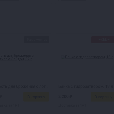
Товар месяца
★СВЦ★
Емкость для брожения с логотипом Лондон (32 л)
Банка с гидрозатвором, 18 л
₽
2 200 ₽
вка за 1₽ !
Доставка за 1₽ !