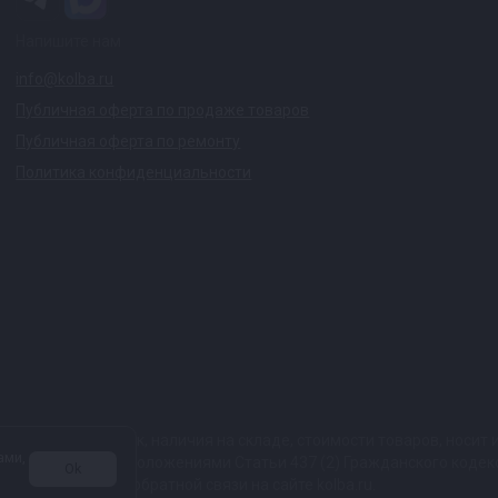
Напишите нам
info@kolba.ru
Публичная оферта по продаже товаров
Публичная оферта по ремонту
Политика конфиденциальности
ких характеристик, наличия на складе, стоимости товаров, носи
ами,
той, определяемой положениями Статьи 437 (2) Гражданского коде
Ok
 в любой форме обратной связи на сайте kolba.ru.