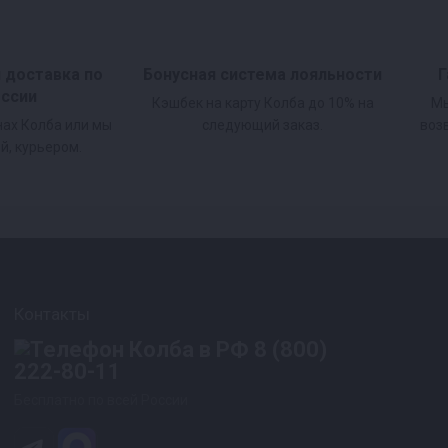
и доставка по
Бонусная система лояльности
Г
оссии
Кэшбек на карту Колба до 10% на
Мы
нах Колба или мы
следующий заказ.
воз
й, курьером.
Контакты
8 (800)
222-80-11
Бесплатно по всей России