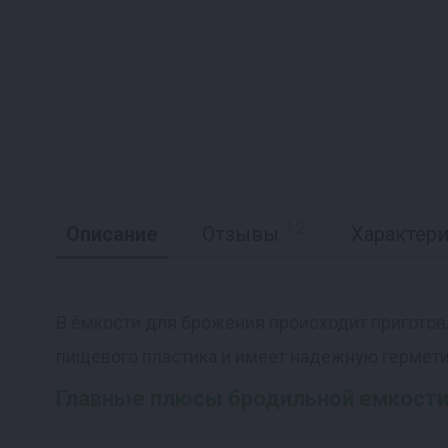
12
Описание
Отзывы
Характер
В ёмкости для брожения происходит приготовл
пищевого пластика и имеет надёжную гермет
Реклама
Главные плюсы бродильной емкост