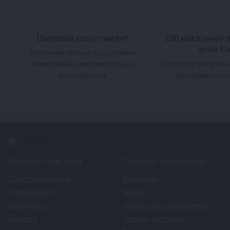
Широкий ассортимент
200 магазинов 
всей Р
В наличии полный ассортимент
совместимых комплектующих и
Покупайте в магази
ингредиентов.
доставим почто
Интернет-магазин
Помощь покупателю
Самогоноварение
Магазины
Пивоварение
Акции
Виноделие
Школа самогоноварения
Емкости
Оплата
,
доставка