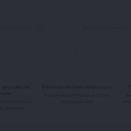
39373
и доставка по
Бонусная система лояльности
Г
оссии
Кэшбек на карту Колба до 10% на
Мы
нах Колба или мы
следующий заказ.
воз
й, курьером.