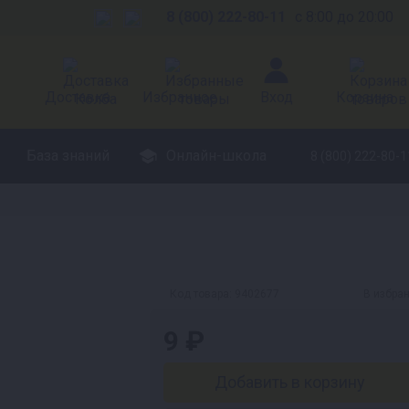
8 (800) 222-80-11
с 8:00 до 20:00
Доставка
Избранное
Вход
Корзина
База знаний
Онлайн-школа
8 (800) 222-80-1
Код товара:
9402677
В избра
9 ₽
Добавить в корзину