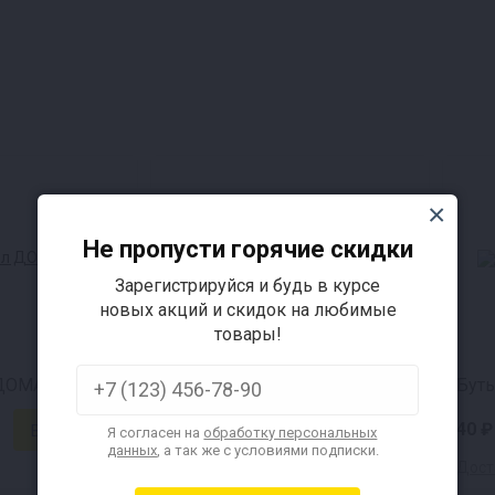
Не пропусти горячие скидки
Зарегистрируйся и будь в курсе
новых акций и скидок на любимые
товары!
л ДОМАШНЯЯ
Бутылка 0,5 л ГУАЛА (без пробки)
Бут
35 ₽
40 ₽
Я согласен на
обработку персональных
данных
, а так же с условиями подписки.
Доставка за 1₽ !
Доста