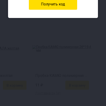
желтая
Пробка КАМЮ полимерная 28*19,4 мм
11 ₽
Доставка за 1₽ !