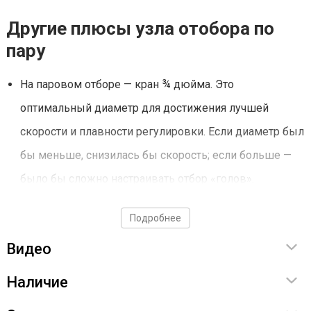
Другие плюсы узла отобора по
пару
На паровом отборе — кран ¾ дюйма. Это
оптимальный диаметр для достижения лучшей
скорости и плавности регулировки. Если диаметр был
бы меньше, снизилась бы скорость; если больше —
было бы сложно настраивать отбор «голов».
На оба типа отбора используется один охладитель. Это
Подробнее
облегчает подключение и настройку узла.
Видео
Есть диопт, позволяющий контролировать захлеб
колонны и возврат флегмы в колонну
Наличие
Возврат флегмы идет через трубку строго в центр